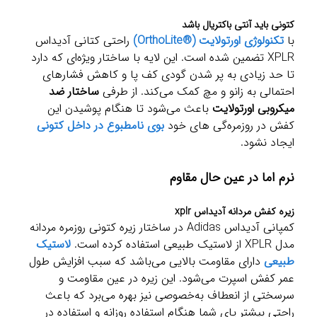
کتونی باید آنتی باکتریال باشد
با
تکنولوژی اورتولایت (®OrthoLite)
راحتی کتانی آدیداس
XPLR تضمین شده است. این لایه با ساختار ویژه‌ای که دارد
تا حد زیادی به پر شدن گودی کف پا و کاهش فشار‌های
احتمالی به زانو و مچ کمک می‌کند. از طرفی
ساختار ضد
میکروبی اورتولایت
باعث می‌شود تا هنگام پوشیدن این
کفش در روزمره‌گی های خود
بوی نامطبوع در داخل کتونی
ایجاد نشود.
نرم اما در عین حال مقاوم
زیره کفش مردانه آدیداس xplr
کمپانی آدیداس Adidas در ساختار زیره کتونی روزمره مردانه
مدل XPLR از لاستیک طبیعی استفاده کرده است.
لاستیک
طبیعی
دارای مقاومت بالایی می‌باشد که سبب افزایش طول
عمر کفش اسپرت می‌شود. این زیره در عین مقاومت و
سرسختی از انعطاف به‌خصوصی نیز بهره می‌برد که باعث
راحتی بیشتر پای شما هنگام استفاده روزانه و استفاده در