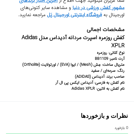
شما عزیزان میتوانید جهت اطلاع از
آخرین اخبار برندهای
مشهور کفش ورزشی در دنیا
و مشاهده سایر کتونی‌های
اورجینال به
فروشگاه اینترنتی اورجینال پَل
مراجعه نمایید.
مشخصات اجمالی
کفش روزمره اسپرت مردانه آدیداس مدل Adidas
XPLR
نوع کتانی: روزمره
آرت نامبر: BB1109
متریال ساخت: مِش (Mesh) / ایوا (EVA) / اورتولایت (Ortholite)
رنگ: سرمه‌ای / سفید
صاحب برند: آدیداس (ADIDAS)
نام کفش به فارسی: آدیداس ایکس پی ال آر
نام کفش به لاتین: Adidas XPLR
نظرات و بازخوردها
0
بازخورد