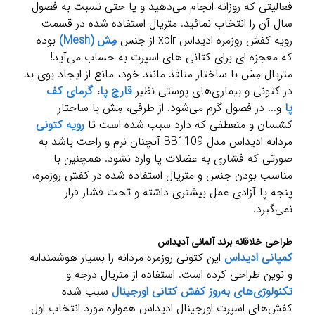
فعالیتی که روزانه انجام می‌دهید و یا حتی نسبت به فصول
سال آن را انتخاب نمائید. متریال استفاده شده در قسمت
رویه کفش روزمره ادیداس xplr از جنس
مِش (Mesh)
بوده
که معجزه ای برای کتانی های اسپرت به حساب می‌آید!
متریال مِش با ساختار منافذ مانند خود، مانع از ایجاد بوی بد
در کتونی و بیماری‌های پوستی نظیر
قارچ پا
،
گرمای کف
پا
و... در فصول گرم می‌شود. از طرفی، مِش با ساختار
کشسان و منعطفی که دارد سبب شده است تا
رویه کتونی
مردانه ادیداس مدل BB1109 آنچنان نرم و راحت باشد به
صورتی که فشاری به عضلات پا وارد نشود. همچنین با
مناسب بودن جنس و متریال استفاده شده در کفش روزمره،
پنجه پا آزادی عمل بیشتری داشته و تحت فشار قرار
نمی‌گیرد.
طراحی خلاقانه برند آلمانی آدیداس
کمپانی ادیداس
این کتونی روزمره مردانه را بسیار هوشمندانه
و نوین طراحی کرده است. استفاده از متریال درجه و
تکنولوژی‌های به‌روز کفش کتانی اورجینال
سبب شده
کفش‌های اسپرت اورجینال ادیداس همواره مورد انتخاب اول