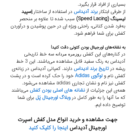
بسیاری از افراد قرار بگیرد.
از طرفی ابتکار
برند آدیداس
در استفاده از ساختار
اِسپید
لیسینگ (Speed Lacing)
سبب شده تا علاوه بر منحصر
به‌فرد شدن کتانی، راحتی ویژه ای در حین پوشیدن و درآوردن
کفش برای شما فراهم شود.
به نشانه‌های اورجینال بودن کتونی دقت کنید!
در کناره‌های این کفش
سه خط تاریخی
روزمره مردانه
آدیداس به رنگ سفید قابل مشاهده می‌باشند. این 3 خط
ریشه در
تاریخ برند ادیداس
دارند. کمپانی آدیداس در زبانه‌ی
کفش نام و
لوگوی Adidas
خود را حک کرده است و در پشت
کفش نیز نام و نشان تجاری adidas مشاهده می‌شود.
همه‌ی این جزئیات از
نشانه های اصلی بودن کفش
می‌باشند
که ما آنها را به طور کامل در
وبلاگ اورجینال پَل
برای شما
توضیح داده ایم.
جهت مشاهده و خرید انواع مدل کفش اسپرت
اورجینال آدیداس
اینجا را کلیک کنید