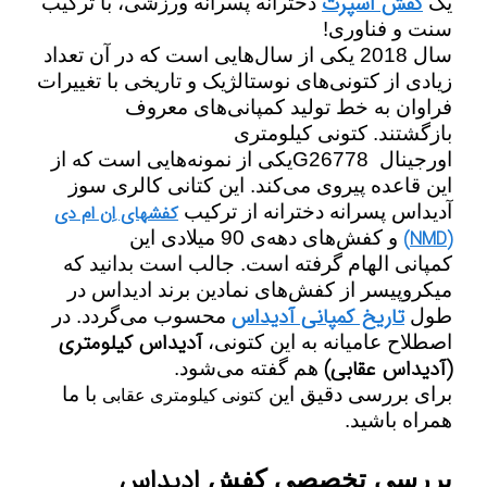
کفش اسپرت
یک
دخترانه پسرانه ورزشی، با ترکیب
سنت و فناوری!
سال 2018 یکی از سال‌هایی است که در آن تعداد
زیادی از کتونی‌های نوستالژیک و تاریخی با تغییرات
فراوان به خط تولید کمپانی‌های معروف
بازگشتند.
کتونی کیلومتری
اورجینال
G26778
یکی از نمونه‌هایی است که از
این قاعده پیروی می‌کند. این کتانی کالری سوز
آدیداس پسرانه دخترانه از ترکیب
کفشهای اِن ام دی
(NMD)
و کفش‌های دهه‌ی 90 میلادی این
کمپانی
الهام گرفته است. جالب است بدانید که
میکروپیسر از کفش‌های نمادین برند ادیداس در
تاریخ کمپانی آدیداس
طول
محسوب می‌گردد. در
آدیداس کیلومتری
اصطلاح عامیانه به این کتونی،
(آدیداس عقابی)
هم گفته می‌شود.
برای بررسی دقیق این
با ما
کتونی کیلومتری عقابی
همراه باشید.
ادیداس
بررسی تخصصی کفش