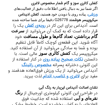
کفش کالری سوز و گام شمار مخصوص لاغری
اگر شما نیز به دنبال یافتن اطلاعات دقیق از فعالیت‌های
ورزشی
کفش ادیداس
، پیاده روی یا دویدن خود هستید،
میکروپیسر هوشمند
G26778 دقیقا برای شما ساخته شده
آدیداس برای این کار در
رویه‌ی کفش
یک را
است.
قرار داده است که به کمک آن می‌توانید از
سرعت
خود
گام‌ برداشتن، تعداد گام‌ها و طول مسافت
آگاه شوید. این قطعه‌ی کوچک کاملاً قابل تنظیم
بوده و شما به سادگی می‌توانید از آن استفاده کنید.
میکروپیسر یک
عالی است. با
کفش کالری سوز
دانستن
نکات صحیح پیاده روی
در کنار استفاده از
این
کتونی دخترانه پسرانه
مخصوص رانینگ
آدیداس
می‌توانید از یک ورزش فوق‌العاده هدفمند و
مفید برای
لاغری و تناسب اندام
لذت ببرید.
نشان اصالت آدیداس این‌بار به رنگ آبی
در طراحی این کتونی کیلومتری اورجینال از
رنگ
استفاده شده که جذابیت فوق
نقره‌ای و آبی
العاده‌ای را به کفش بخشیده است. خطوط مشکی