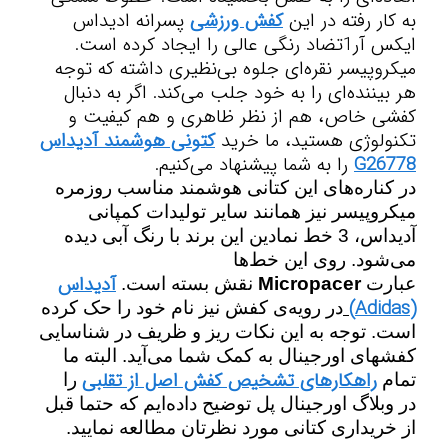
به کار رفته در این
کفش ورزشی
پسرانه ادیداس
ایکس آر1
تضاد رنگی عالی را ایجاد کرده است.
میکروپیسر نقره‌ای جلوه بی‌نظیری داشته که توجه
هر بیننده‌ای را به خود جلب می‌کند. اگر به دنبال
کفشی خاص، هم از نظر ظاهری و هم کیفیت و
تکنولوژی هستید، ما خرید
کتونی هوشمند آدیداس
G26778
را به شما پیشنهاد می‌کنیم.
در کناره‌های این کتانی هوشمند مناسب روزمره
میکروپیسر نیز همانند سایر تولیدات کمپانی
آدیداس، 3 خط نمادین این برند با رنگ آبی دیده
می‌شود. روی این خط
ها
آدیداس
عبارت
Micropacer
نقش بسته است.
(Adidas)
در رویه‌ی کفش نیز
نام خود را
حک کرده
است. توجه به این نکات ریز و ظریف در شناسایی
کفشهای اورجینال به کمک شما می‌آید.
البته ما
راهکارهای تشخیص کفش اصل از تقلبی
تمام
را
در وبلاگ اورجینال پل توضیح داده‌ایم که حتما قبل
از خریداری کتانی مورد نظرتان مطالعه نمایید.