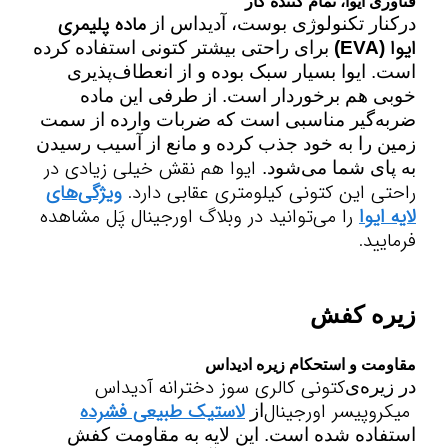
فناوری ایوا،
تمام کننده کار
ماده پلیمری
درکنار تکنولوژی بوست،
آدیداس از
ایوا
(EVA)
برای راحتی بیشتر کتونی استفاده کرده
است. ایوا
بسیار سبک بوده و از انعطاف‌پذیری
خوبی هم برخوردار است. از طرفی این ماده
ضربه‌گیر مناسبی است که ضربات وارده از سمت
زمین را به خود جذب کرده و مانع از آسیب رسیدن
ایوا هم نقش خیلی زیادی در
به پای شما می‌شود
.
راحتی این
کتونی کیلومتری عقابی
دارد.
ویژگی‌های
لایه ایوا
را می‌توانید در وبلاگ اورجینال پَل مشاهده
فرمایید.
زیره کفش
مقاومت و استحکام زیره ادیداس
کتونی کالری سوز دخترانه آدیداس
در زیره‌ی
میکروپیسر اورجینال
لاستیک طبیعی فشرده
از
استفاده شده است. این لایه به مقاومت کفش