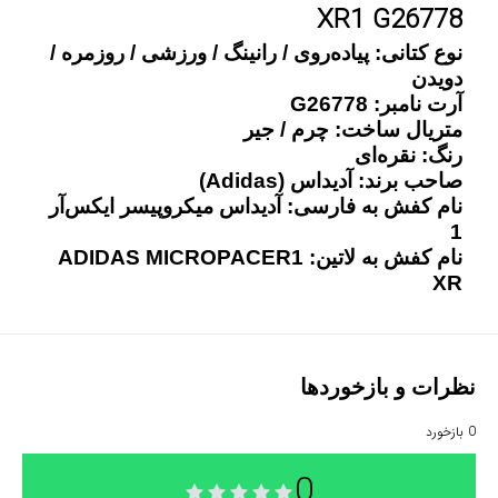
XR1 G26778
نوع کتانی: پیاده‌روی / رانینگ / ورزشی / روزمره /
دویدن
آرت نامبر:
G26778
متریال ساخت: چرم / جیر
رنگ: نقره‌ای
صاحب برند: آدیداس
(Adidas)
نام کفش به فارسی: آدیداس میکروپیسر
ایکس‌آر
1
نام کفش به لاتین: 1
ADIDAS MICROPACER
XR
نظرات و بازخوردها
0
بازخورد
0