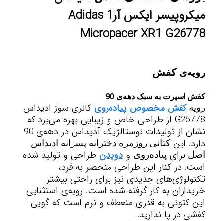
میکروپیسر ایکس آر1 Adidas
Micropacer XR1 G26778
رویه‌ی کفش
کفش اسپرت به سبک دهه‌ی 90
کفش مخصوص پیاده‌روی
کالری سوز ادیداس
رویه
G26778
از طراحی خاص و زیبایی بهره می‌برد که
نشان از تولیدات نوستالژیک آدیداس در دهه‌ی 90
دارد. این
کتانی روزمره دخترانه پسرانه ادیداس
برای
و
دویدن
طراحی و تولید شده
اصل
پیاده‌روی
است. در کنار این طراحی منحصر به فرد،
تکنولوژی‌های جدیدی نیز برای راحتی بیشتر
خریداران به کار گرفته شده است. رویه‌ی استثنایی
این کتونی به قدری منعطف و نرم است که گویی
کفشی در پا ندارید.