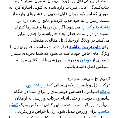
است. از ویژگی‌های این زیره می‌توان به وزن بسیار کم و
جذب‌کنندگی عالی ضربات وارد شده به کتونی اشاره کرد. به
طوری که این لایه میزان قابل توجهی از فشار‌های وارده از
سمت زمین را به خود جذب کرده و مانع از ایجاد درد در
پاشنه پا
کف پا
و
می‌شود. اگر این دردها و فشارها کنترل
نشوند در دراز مدت خطر ایجاد خارپاشنه را چندین برابر
می‌کنند. در وبلاگ اورجینال پَل
مقاله‌ی مفصلی
عارضه‌ی خار پاشنه
برای
قرار داده شده است. فناوری ژل با
ویژگی‌های خاص خود باعث می‌شود که شما تجربه‌ی بسیار
دویدن
دلپذیری از
و تمرینات ورزشی با این کتانی مردانه
اسیکس اصل داشته باشید.
آزمایش ژل با پرتاب تخم مرغ!
کفش پیاده روی
ترکیب ژل و پلیمر در لایه‌ی میانی
مردانه
اسیکس، احساس خوشایندی را برای شما در هنگام
پیاده‌روی، دویدن و حتی انجام حرکات ورزشی به ارمغان
کفش
می‌آورد. این لایه سبب شده تا این کتانی اسیکس ب
ه یک
مناسب
برای ورزش تبدیل شود. ژل با خواص باورنکردنی
خود این کفش اسپرت زنانه را بسیار کاربردی کرده است. ما