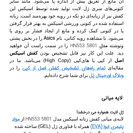
آن مانع از تعریق بیش از اندازه پا می‌شود. مانند سایر
کتونی‌های سری ژل لایت
تولید شده توسط اسیکس این
کفش نیز از زبانه‌ای دو تکه در رویه خود بهره‌مند است. زبانه
استفاده شده در کتونی ورزشی
اسیکس به بهتر قرار گرفتن
پا در کتونی کمک کرده و مانع از ایجاد فشار بر روی پا
Asics
می‌شود. با مشاهده رویه کتانی،
نام
را
در بخش پشتی
مدل
HN553 5801
ونوشته
را در
سمت راست آن خواهید
دید. علت این کار نیز قابل تشخیص بودن
کفش اسیکس
اصل
از کپی یا های‌کپی
(High Copy)
می‌باشد.
ما در
تمام راه‌های تشخیص کفش اصل از کپی
مقاله‌ای
را در
وبلاگ اورجینال پَل
برای شما شرح داده‌ایم
.
لایه میانی
ژل لایت همواره می‌ درخشد!
HN553 5801
مواد
لایه‌ی میانی
کفش زنانه اسیکس مدل
از
پلیمری ایوا (EVA)
همراه با فناوری ژل
(GEL)
ساخته شده