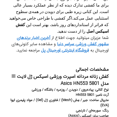
برای ما کفشی تدارک دیده که از نظر عملکرد بسیار عالی
است. این کتانی زیره طبی برای دویدن در همه‌ی سطوح
استثنایی عمل می‌کند.
اگر کفشی با طراحی خاص می‌خواهید
که فراتر از استانداردهای روز باشد، بهتر است این
کفش
اسیکس اصل
را از دست ندهید
.
شما عزیزان میتوانید جهت اطلاع از
آخرین اخبار برندهای
مشهور کفش ورزشی سراسر دنیا
و مشاهده سایر کتونی‌های
اورجینال به
فروشگاه اینترنتی اورجینال پل
مراجعه نمایید.
مشخصات اجمالی
کفش زنانه مردانه اسپرت ورزشی اسیکس ژل لایت III
مدل Asics HN553 5801
نوع کتانی: پیاده‌روی / دویدن / روزمره / باشگاه / ورزشی
آرت نامبر: HN553 5801
متریال ساخت: جیر / مِش (Mesh) / فناوری ژل (Gel) / مواد پلیمری ایوا
(EVA)
رنگ: سورمه‌ای / نارنجی
صاحب برند: اسیکس (Asics)