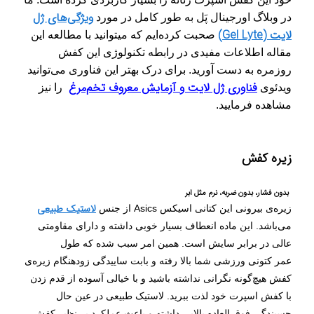
ویژگی‌های ژل
در وبلاگ اورجینال پَل به طور کامل در مورد
لایت (Gel Lyte)
صحبت کرده‌ایم که میتوانید با مطالعه این
مقاله اطلاعات مفیدی در رابطه تکنولوژی این کفش
روزمره به دست آورید
.
برای درک بهتر این فناوری می‌توانید
فناوری ژل لایت و آزمایش معروف تخم‌مرغ
ویدئوی
را نیز
مشاهده فرمایید.
زیره کفش
بدون فشار، بدون ضربه، نرم مثل ابر
لاستیک طبیعی
زیره‌ی بیرونی این کتانی اسیکس Asics از جنس
می‌باشد. این ماده انعطاف بسیار خوبی داشته و دارای مقاومتی
عالی در برابر سایش است. همین امر سبب شده که طول
عمر
کتونی ورزشی
شما بالا رفته و بابت ساییدگی زودهنگام زیره‌ی
کفش هیچ‌گونه نگرانی نداشته باشید و با خیالی آسوده از قدم زدن
با کفش اسپرت خود لذت ببرید. لاستیک طبیعی در عین حال
چسبندگی فوق العاده بالایی داشته و باعث عملکرد بی‌نظیر کفش