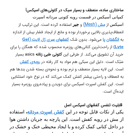
ساختاری ساده، منعطف و بسیار سبک در کتونی‌های اسیکس!
کمپانی آسیکس
در قسمت رویه کتونی مردانه اسپرت
از
مِش (Mesh)
و
استفاده کرده است. این ترکیب از
اسیکس
جیر
انعطاف‌پذیری بالایی برخوردار بوده و مانع از ایجاد فشار بیش از اندازه
به
انگشتان پا
می‌شود. بدون شک
کفشهای سری ژل لایت (
Gel
از راحت‌ترین کتانی‌های روزمره
محسوب شده که همگان را برای
)
Lyte
خرید آن تشویق می‌کند. از طرفی این
کتونی طبی زنانه
بسیار
asics
سَبُک است. دلیل این سبکی هم مواد به کار رفته در
رویه‌ی کفش
است. این لایه بسیار منعطف و نرم بوده و نحوه‌ی بسته شدن بندها هم
به انعطاف و راحتی بیشتر کفش کمک می‌کند که در نوع خود استثنایی
است. این کفش اسپرت اسیکس برای دویدن و پیاده‌روی روزمره بسیار
ایده‌آل است.
قابلیت تنفس کفشهای اسیکس اصل
کفش اسپرت مردانه
یکی از نکات قابل توجه در این
،
استفاده
از مش در رویه کفش است. این پارچه به جریان داشتن هوا
در داخل کتانی کمک کرده و با ایجاد محیطی خنک و خشک در