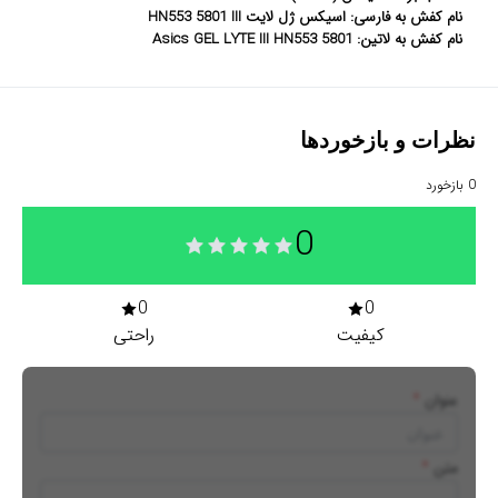
نام کفش به فارسی: اسیکس ژل لایت HN553 5801 III
نام کفش به لاتین: Asics GEL LYTE III HN553 5801
نظرات و بازخوردها
0
بازخورد
0
0
0
کیفیت
راحتی
عنوان
*
متن
*