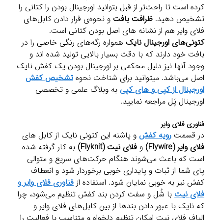
کرده است تا راحت‌تر از قبل بتوانید اورجینال بودن را کتانی را
تشخیص دهید.
ظرافت بافت
و نحوه‌ی قرار دادن کابل‌های
فلای وایر هم از نشانه های اصل بودن کتانی است.
کتونی‌های اورجینال نایک
همواره رگه‌های رنگی خاصی را در
بافت خود دارند که با دقت بسیار بالایی تولید شده اند و
وجود آنها نیز دلیل محکمی بر اورجینال بودن یک کفش نایک
اصل می‌باشد. میتوانید برای شناخت نحوه
تشخیص کفش
اورجینال از کپی و های کپی
به وبلاگ علمی و تخصصی
اورجینال پَل مراجعه نمایید.
فناوری فلای وایر
در قسمت
رویه کفش
و پاشنه این کتونی نایک از کابل های
فلای وایر (Flywire)
و
فلای نیت (Flyknit)
به کار گرفته شده
است که باعث می‌شوند هنگام حرکت‌های سریع و متوالی
پای شما از ثبات و پایداری خوبی برخوردار شود و انعطاف
کفش نیز به خوبی نمایان شود. استفاده از
فناوری فلای وایر و
فلای نیت
با شُل و سفت کردن بند کفش تنظیم می‌شود، چرا
که نایک با عبور دادن بندها از بین کابل‌های فلای وایر و
الیاف فلای نیت امکان تنظیم دلخواه و متناسب با فعالیت را