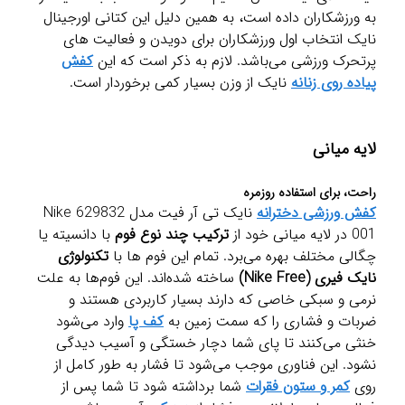
به ورزشکاران داده است، به همین دلیل این کتانی اورجینال
نایک انتخاب اول ورزشکاران برای دویدن و فعالیت های
پرتحرک ورزشی می‌باشد. لازم به ذکر است که این
کفش
پیاده روی زنانه
نایک از وزن بسیار کمی برخوردار است.
لایه میانی
راحت، برای استفاده روزمره
کفش ورزشی دخترانه
نایک تی آر فیت مدل Nike 629832
001 در لایه میانی خود از
ترکیب چند نوع فوم
با دانسیته یا
چگالی مختلف بهره می‌برد. تمام این فوم ها با
تکنولوژی
نایک فیری (Nike Free)
ساخته شده‌اند. این فوم‌ها به علت
نرمی و سبکی خاصی که دارند بسیار کاربردی هستند و
ضربات و فشاری را که سمت زمین به
کف پا
وارد می‌شود
خنثی می‌کنند تا پای شما دچار خستگی و آسیب دیدگی
نشود. این فناوری موجب می‌شود تا فشار به طور کامل از
روی
کمر و ستون فقرات
شما برداشته شود تا شما پس از