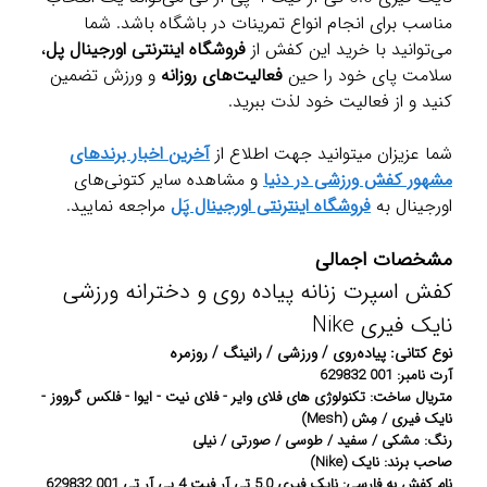
مناسب برای انجام انواع تمرینات در باشگاه باشد. شما
می‌توانید با خرید این کفش از
فروشگاه اینترنتی اورجینال پل
،
سلامت پای خود را حین
فعالیت‌های روزانه
و ورزش تضمین
کنید و از فعالیت خود لذت ببرید.
شما عزیزان میتوانید جهت اطلاع از
آخرین اخبار برندهای
مشهور کفش ورزشی در دنیا
و مشاهده سایر کتونی‌های
اورجینال به
فروشگاه اینترنتی اورجینال پَل
مراجعه نمایید.
مشخصات اجمالی
کفش اسپرت زنانه پیاده روی و دخترانه ورزشی
نایک فیری Nike
نوع کتانی: پیاده‌روی / ورزشی / رانینگ / روزمره
آرت نامبر: 001 629832
متریال ساخت: تکنولوژی های فلای وایر - فلای نیت - ایوا - فلکس گرووز -
نایک فیری / مِش (Mesh)
رنگ: مشکی / سفید / طوسی / صورتی / نیلی
صاحب برند: نایک (Nike)
نام کفش به فارسی: نایک فیری 5.0 تی آر فیت 4 پی آر تی 001 629832