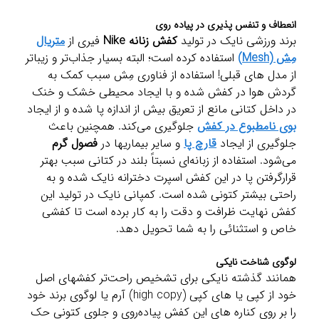
انعطاف و تنفس پذیری در پیاده روی
برند ورزشی نایک در تولید
کفش زنانه Nike
فیری از
متریال
مِش (Mesh)
استفاده کرده است؛ البته بسیار جذاب‌تر و زیباتر
از مدل های قبلی! استفاده از فناوری مِش سبب کمک به
گردش هوا در کفش شده و با ایجاد محیطی خشک و خنک
در داخل کتانی مانع از تعریق بیش از اندازه پا شده و از ایجاد
بوی نامطبوع در کفش
جلوگیری می‌کند. همچنین باعث
جلوگیری از ایجاد
قارچ پا
و سایر بیماریها در
فصول گرم
می‌شود. استفاده از زبانه‌ای نسبتاً بلند در کتانی سبب بهتر
قرارگرفتن پا در این کفش اسپرت دخترانه نایک شده و به
راحتی بیشتر کتونی شده است. کمپانی نایک در تولید این
کفش نهایت ظرافت و دقت را به کار برده است تا کفشی
خاص و استثنائی را به شما تحویل دهد.
لوگوی شناخت نایکی
همانند گذشته نایکی برای تشخیص راحت‌تر کفشهای اصل
خود از کپی یا های کپی (high copy) آرم یا لوگوی برند خود
را بر روی کناره های این کفش پیاده‌روی و جلوی کتونی حک