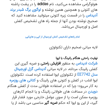
هولوگرامی مشاهده می‌کنید، نام
adidas
را در پشت پاشنه
های کتونی و همچنین همین نوشته و
لوگوی برگ شبدر برند
آدیداس
را در قسمت زیره کتونی میتوانید مشاهده کنید که
صحیح نوشته بودن آنها از جمله راه های تشخیص کفش
اصل و اورجینال می‌باشد.
تمام راه‌های تشخیص کفش اورجینال از کپی و های‌کپی
لایه میانی ضخیم دارای تکنولوژی
نهایت راحتی هنگام رانینگ با ایوا
شرکت ادیداس
به منظور
افزایش راحتی
و ضربه گیری این
کفش رانینگ مردانه، در لایه میانی
آدیداس گزل اورجینال
مدل EE7742
از تکنولوژی ایوا استفاده کرده است. تکنولوژی
ایوا اغلب در کفش و کتونی های رانینگ و
کتانی های روزمره
به کار می‌رود؛ چرا که در استفاده طولانی مدت از کفش هنگام
دویدن
در مسافت های طولانی رانینگ و یا انجام کارهای
روزمره ممکن است پا از سوی عوامل خارجی مورد فشار قرار
گیرد، از این رو ایوا که حکم
ضربه گیر
مناسبی می باشد از پا