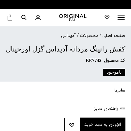
صفحه اصلی
/
محصولات
/
آدیداس
کفش رانینگ مردانه آدیداس گزل اورجینال
کد محصول :
EE7742
ناموجود
سایزها
راهنمای سایز
افزودن به سبد خرید