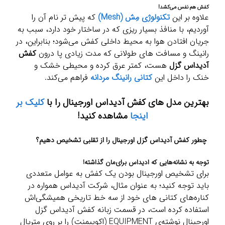
کفش هم نفس می‌کشد!
علاوه بر این
تکنولوژی مِش (Mesh)
که پیش تر نام آن را
آوردیم، با منافذ بسیار ریزی که در ساختار خود دارد، سبب به
جریان افتادن هوا به محیط داخلی کفش می‌شود؛ بنابراین، در
رانینگ و مسافت های طولانی که مدت زیادی پا درون
کفش
آدیداس گزل
هست، کمتر عرق کرده و محیطی خشک و
خنک را داخل این
کتانی رانینگ مردانه
فراهم می‌کند.
بهترین مدل های کفش آدیداس اورجینال را با
کلیک بر
اینجا
مشاهده کنید!
چطور کفش آدیداس گزل اورجینال را از تقلبی تشخیص دهیم؟
توجه به نشانه‌هایی که ادیداس برای‌مان گذاشته!
برای تشخیص اورجینال بودن یک کفش به عوامل متعددی
باید توجه کنید؛ به عنوان مثال، شرکت آدیداس همواره در
کناره‌های کتانی های خود از سه خط تاریخی همیشگی‌اش
استفاده کرده است، در قسمت زبانه کفش آدیداس گزل
اورجینال نوشته‌ی EQUIPMENT (اکویپمنت) را بر روی متریال