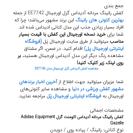
جمع بندی
کفش رانینگ مردانه آدیداس گزل اورجینال EE7742 از جمله
بهترین کتونی های رانینگ
این برند مشهور می‌باشد؛ چرا که
افراد بسیار زیادی جذب این مدل کتانی ادیداس شده اند.
شما برای
خرید نسخه اورجینال این کفش با قیمت بسیار
مناسب
میتوانید از طرق سایت اورجینال پَل
(فروشگاه
اینترنتی اورجینال پل)
اقدام کنید. در ضمن، اگر مشتاق
مشاهده رنگ دیگر این مدل آدیداس اورجینال هستید،
بر
روی لینک زیر کلیک کنید!
مشاهده کفش آدیداس گزل اورجینال مدل EE7743
شما عزیزان میتوانید جهت اطلاع از
آخرین اخبار برندهای
مشهور کفش ورزشی در دنیا
و مشاهده سایر کتونی‌های
اورجینال به
فروشگاه اینترنتی اورجینال پَل
مراجعه نمایید.
مشخصات اجمالی
کفش رانینگ مردانه آدیداس اکومنت گزل Adidas Equipment
Gazelle
نوع کتانی: رانینگ / پیاده روی / دویدن