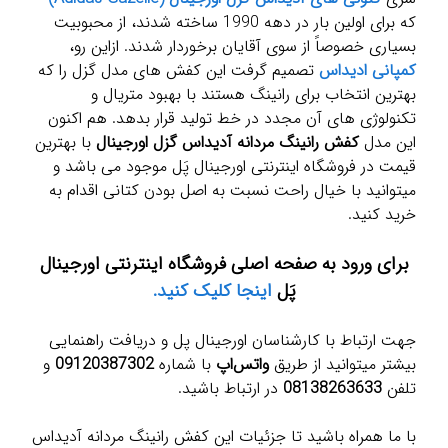
که برای اولین بار در دهه 1990 ساخته شدند، از محبوبیت
بسیاری خصوصاً از سوی آقایان برخوردار شدند. ازاین رو،
کمپانی ادیداس
تصمیم گرفت این کفش های مدل گزل را که
بهترین انتخاب برای رانینگ هستند با بهبود متریال و
تکنولوژی های آن مجدد در خط تولید قرار بدهد. هم اکنون
این مدل
کفش رانینگ مردانه آدیداس گزل اورجینال
با بهترین
قیمت در فروشگاه اینترنتی اورجینال پَل موجود می باشد و
میتوانید با خیال راحت نسبت به اصل بودن کتانی اقدام به
خرید کنید.
برای ورود به صفحه اصلی فروشگاه اینترنتی اورجینال
پَل
اینجا کلیک کنید.
جهت ارتباط با کارشناسان اورجینال پل و دریافت راهنمایی
بیشتر میتوانید از طریق
واتس‌اپ
با شماره
09120387302
و
تلفن
08138263633
در ارتباط باشید.
با ما همراه باشید تا جزئیات این کفش رانینگ مردانه آدیداس