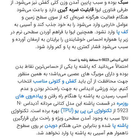
سبک
بوده و سبب پایین آمدن وزن کلی کفش نیز می‌شود. از
طرفی فناوری ایوا
قابلیت ضربه گیری
دارد و باعث می‌شود
هنگام فعالیت هرگونه ضربه‌ای که از سوی سطح زمین و
عوامل خارجی وارد می‌شود را به خود جذب کند و آسیبی به
کف پا
وارد نشود. همچنین ایوا با فراهم آوردن سطحی نرم در
زیر پا همواره احساس خوشایندی را برایتان به ارمغان آورده و
سبب می‌شود فشار کمتری به پا و کمر وارد شود.
کتانی آدیداس n-5923 محافظ پاشنه پا است!
احتمالاً می‌دانید که پاشنه پا یکی از حساس‌ترین نقاط بدن
بوده و دارای مویرگ های عصبی می‌باشد؛ به همین منظور
جهت محافظت از آن باید
کفش و کتونی مناسب
انتخاب
کنیم. برند ورزشی ادیداس به جهت راحت‌تر بودن و عدم
آسیب رسیدن به پاشنه پا هنگام راه رفتن و
پیاده‌روی های
روزمره
در قسمت پاشنه این مدل کتانی مردانه آدیداس N-
5923 از
تکنولوژی تی پی یو (TPU)
بهره برده است. تکنولوژی
tpu سبب به وجود آمدن سطحی ویژه و راحت برای قرارگیری
پاشنه پا
شده و بنابراین حتی هنگام
دویدن
بر روی سطوح
ناهموار هم آسیبی به پاشنه پا وارد نخواهد شد.