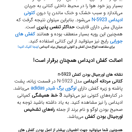
بسیار ریز خود هوا را در محیط داخلی کتانی به جریان
می‌اندازد و سبب خشک و خنک ماندن پا درون
کتونی
ادیداس N-5923
می‌شود. بنابراین میتوان نتیجه گرفت که
متریال مِش دارای قابلیت
حداکثر تنفس پذیری
است.
همچنین این رویه بسیار منعطف بوده و همانند
کفش های
جورابی
رایج نیز میتوانید از این کتانی استفاده کنید.
برای مشاهده انواع مدل کفش و کتونی اورجینال برند آدیداس
اینجا کلیک کنید!
اصالت کفش ادیداس همچنان برقرار است!
نشانه های اورجینال بودن کفش n-5923
کتانی مردانه آدیداس
مدل N-5923 در قسمت زبانه، پشت
پاشنه و زیره کفش دارای
لوگوی برگ شبدر adidas
می‌باشد.
در کناره‌های کتونی نیز می‌توانید
3 خط همیشگی
کمپانی
ادیداس را نیز مشاهده کنید. به یاد داشته باشید توجه به
صحیح بودن لوگو و نام برند از جمله
راه‌های تشخیص
اورجینال بودن کفش
می‌باشد.
همچنین شما میتوانید جهت اطمینان بیشتر از اصل بودن کفش های