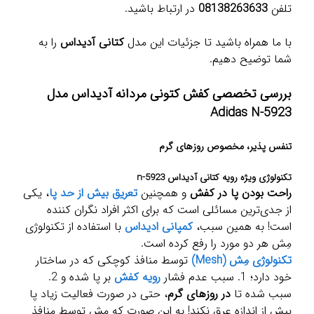
تلفن
08138263633
در ارتباط باشید.
با ما همراه باشید تا جزئیات این مدل
کتانی آدیداس
را به
شما توضیح دهیم.
بررسی تخصصی کفش کتونی مردانه آدیداس مدل
Adidas N-5923
تنفس پذیر، مخصوص روزهای گرم
تکنولوژی ویژه رویه کتانی آدیداس n-5923
راحت بودن پا در کفش
و همچنین
تعریق بیش از حد پا
، یکی
از جدی‌ترین مسائلی است که برای اکثر افراد نگران کننده
است! به همین سبب،
کمپانی ادیداس
با استفاده از تکنولوژی
مِش هر دو مورد را رفع کرده است.
تکنولوژی مِش (Mesh)
توسط منافذ کوچکی که در ساختار
خود دارد؛ 1. سبب عدم فشار
رویه کفش
بر پا شده و 2.
سبب شده تا
در روزهای گرم
، حتی در صورت فعالیت زیاد پا
بیش از اندازه عرق نکند! به این صورت که مِش توسط منافذ