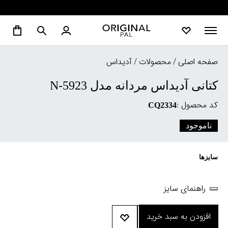
صفحه اصلی
/
محصولات
/
آدیداس
کتانی آدیداس مردانه مدل N-5923
کد محصول :
CQ2334
ناموجود
سایزها
راهنمای سایز
افزودن به سبد خرید