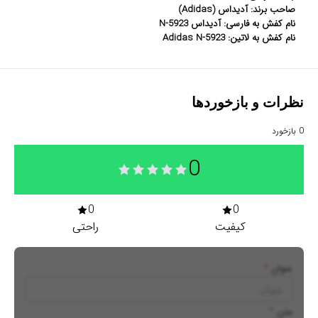
صاحب برند: آدیداس (Adidas)
نام کفش به فارسی: آدیداس N-5923
نام کفش به لاتین: Adidas N-5923
نظرات و بازخوردها
0
بازخورد
0
0
0
کیفیت
راحتی
عنوان
*
متن
*