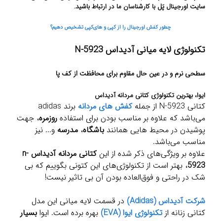
سایت اورجینال پَل با کارشناسان ما در ارتباط باشید.
چطور کفش اورجینال را از کپی و های‌کپی تشخیص دهیم؟
تکنولوژی لایه میانی آدیداس N-5923
سطحی نرم و در عین حال مقاوم برای محافظت از کف پا
ایوا، بهترین تکنولوژی کتانی مردانه آدیداس
کتانی N-5923 از جمله
کفش های مردانه
برند adidas
می‌باشد که علاوه بر مناسب بودن برای استفاده
روزمره
، جهت
پوشیدن در محیط هایی همانند
باشگاه
،
مدرسه
و... نیز
مناسب می‌باشد.
علاوه بر ویژگی‌های ذکر شده از این
کتانی مردانه آدیداس n-
5923
، بهتر است از تکنولوژی‌های این کتونی بگوییم که بی
شک در راحتی و فوق‌العاده بودن آن بی تاثیر نیست!
شرکت آدیداس (Adidas)
در قسمت لایه میانی این مدل
کتانی زنانه از
تکنولوژی ایوا (EVA)
بهره برده است. ایوا
بسیار