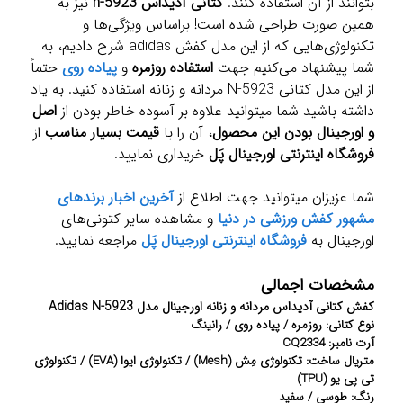
بتوانند از آن استفاده کنند.
کتانی آدیداس n-5923
نیز به
همین صورت طراحی شده است! براساس ویژگی‌ها و
تکنولوژی‌هایی که از این مدل کفش adidas شرح دادیم، به
شما پیشنهاد می‌کنیم جهت
استفاده روزمره
و
پیاده روی
حتماً
از این مدل کتانی N-5923 مردانه و زنانه استفاده کنید. به یاد
داشته باشید شما میتوانید علاوه بر آسوده خاطر بودن از
اصل
و اورجینال بودن این محصول
، آن را با
قیمت بسیار مناسب
از
فروشگاه اینترنتی اورجینال پَل
خریداری نمایید.
شما عزیزان میتوانید جهت اطلاع از
آخرین اخبار برندهای
مشهور کفش ورزشی در دنیا
و مشاهده سایر کتونی‌های
اورجینال به
فروشگاه اینترنتی اورجینال پَل
مراجعه نمایید.
مشخصات اجمالی
کفش کتانی آدیداس مردانه و زنانه اورجینال مدل Adidas N-5923
نوع کتانی: روزمره / پیاده روی / رانینگ
آرت نامبر: CQ2334
متریال ساخت: تکنولوژی مِش (Mesh) / تکنولوژی ایوا (EVA) / تکنولوژی
تی پی یو (TPU)
رنگ: طوسی / سفید