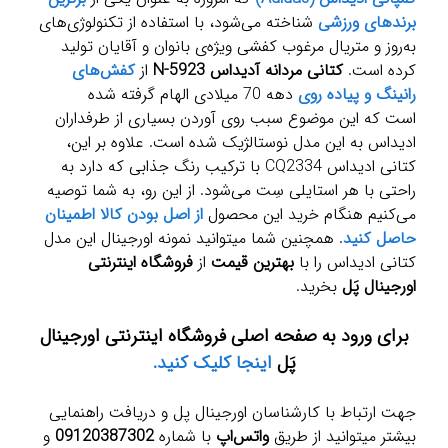
برندهای ورزشی
شناخته می‌شود، با استفاده از تکنولوژی‌های
به‌روز و متریال مرغوب کفشی ویژه‌ی بانوان و آقایان تولید
کرده است.
کتانی مردانه آدیداس N-5923
از
کفش‌های
رانینگ و پیاده روی
دهه 70 میلادی الهام گرفته شده
است که این موضوع سبب روی آوردن بسیاری از طرفداران
ادیداس به این مدل نوستالژیک شده است. علاوه بر این،
کتانی ادیداس CQ2334 با ترکیب رنگ جذابی که دارد به
راحتی با هر استایلی سِت می‌شود. از این رو، به شما توصیه
می‌کنیم هنگام خرید این محصول
از اصل بودن کالا اطمینان
حاصل کنید
. همچنین شما میتوانید نمونه اورجینال این مدل
کتانی ادیداس را با
بهترین قیمت
از
فروشگاه اینترنتی
اورجینال پَل
بخرید.
برای ورود به صفحه اصلی فروشگاه اینترنتی اورجینال
پَل
اینجا کلیک کنید.
جهت ارتباط با کارشناسان اورجینال پل و دریافت راهنمایی
بیشتر میتوانید از طریق
واتس‌اپ
با شماره
09120387302
و